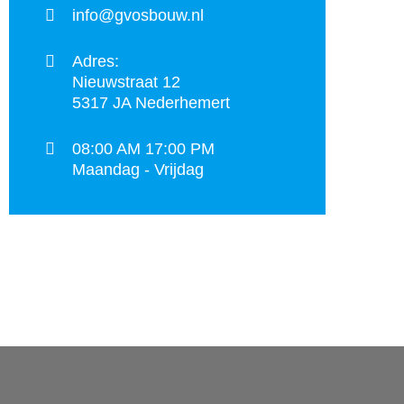
info@gvosbouw.nl
Adres:
Nieuwstraat 12
5317 JA Nederhemert
08:00 AM 17:00 PM
Maandag - Vrijdag